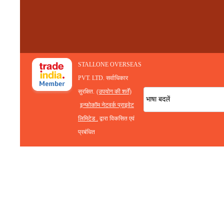
STALLONE OVERSEAS
PVT. LTD. सर्वाधिकार
सुरक्षित.
(उपयोग की शर्तें)
भाषा बदलें
इन्फोकॉम नेटवर्क प्राइवेट
लिमिटेड .
द्वारा विकसित एवं
प्रबंधित