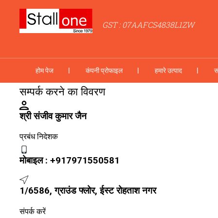
GST : 07AAFCS4838L1ZW
होम पेज
कंपनी प्रोफाइल
हमारे उत्पाद
स
सम्पर्क करने का विवरण
श्री संजीव कुमार जैन
प्रबंध निदेशक
मोबाइल :
+917971550581
1/6586, ग्राउंड फ्लोर, ईस्ट रोहताश नगर
संपर्क करें