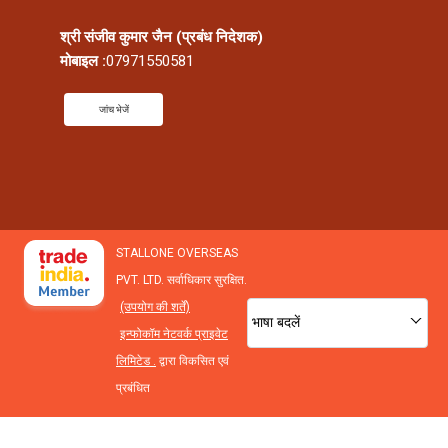
श्री संजीव कुमार जैन
(
प्रबंध निदेशक
)
मोबाइल :
07971550581
जांच भेजें
STALLONE OVERSEAS
PVT. LTD. सर्वाधिकार सुरक्षित.
(उपयोग की शर्तें)
भाषा बदलें
इन्फोकॉम नेटवर्क प्राइवेट
लिमिटेड .
द्वारा विकसित एवं
प्रबंधित