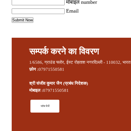
मोबाइल number
Email
सम्पर्क करने का विवरण
1/6586, ग्राउंड फ्लोर, ईस्ट रोहताश नगरदिल्ली - 110032, भारत
फ़ोन :
07971550581
श्री संजीव कुमार जैन
(
प्रबंध निदेशक
)
मोबाइल :
07971550581
जांच भेजें